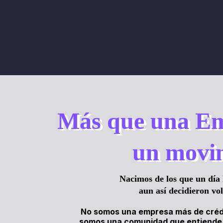
Más que una Em
un movi
Nacimos de los que un día 
aun así decidieron vo
No somos una empresa más de crédi
somos una comunidad que entiende q