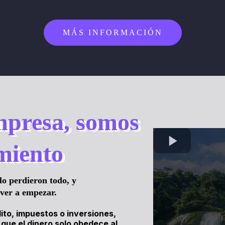
MÁS INFORMACIÓN
presa, somos
miento
lo perdieron todo, y
lver a empezar.
to, impuestos o inversiones,
ue el dinero solo obedece al