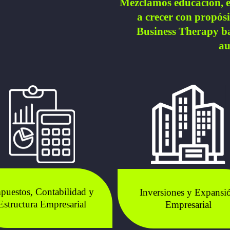
Mezclamos educación, e
a crecer con propós
Business Therapy ba
au
puestos, Contabilidad y
Inversiones y Expansi
Estructura Empresarial
Empresarial